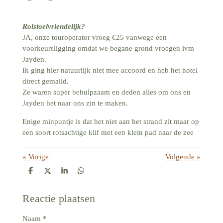
Rolstoelvriendelijk?
JA, onze touroperator vroeg €25 vanwege een
voorkeursligging omdat we begane grond vroegen ivm
Jayden.
Ik ging hier natuurlijk niet mee accoord en heb het hotel
direct gemaild.
Ze waren super behulpzaam en deden alles om ons en
Jayden het naar ons zin te maken.
Enige minpuntje is dat het niet aan het strand zit maar op
een soort rotsachtige klif met een klein pad naar de zee
«
Vorige
Volgende
»
D
D
S
D
e
e
h
e
l
e
a
l
e
l
r
e
Reactie plaatsen
n
e
n
Naam *