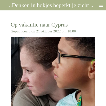
..Denken in hokjes beperkt je zicht ..
Ga
direct
naar
de
Op vakantie naar Cyprus
hoofdinhoud
Gepubliceerd op 21 oktober 2022 om 18:00