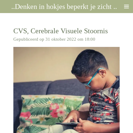
..Denken in hokjes beperkt je zicht ..
Ga
direct
naar
de
CVS, Cerebrale Visuele Stoornis
hoofdinhoud
Gepubliceerd op 31 oktober 2022 om 18:00