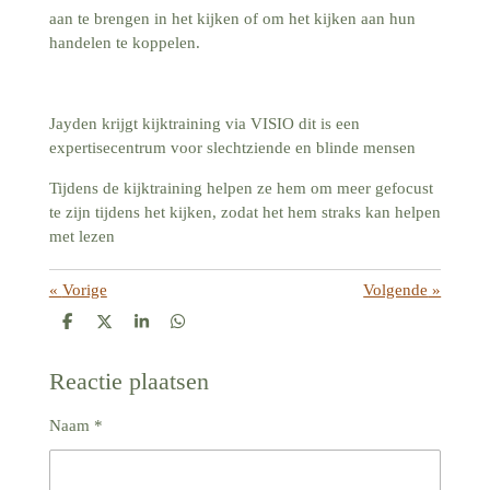
aan te brengen in het kijken of om het kijken aan hun
handelen te koppelen.
Jayden krijgt kijktraining via VISIO dit is een
expertisecentrum voor slechtziende en blinde mensen
Tijdens de kijktraining helpen ze hem om meer gefocust
te zijn tijdens het kijken, zodat het hem straks kan helpen
met lezen
«
Vorige
Volgende
»
D
D
S
D
e
e
h
e
l
e
a
l
e
l
r
e
Reactie plaatsen
n
e
n
Naam *