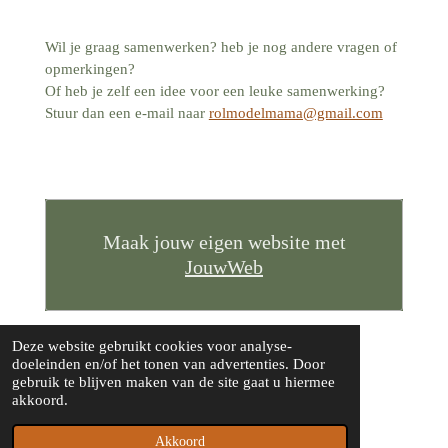
Wil je graag samenwerken? heb je nog andere vragen of
opmerkingen?
Of heb je zelf een idee voor een leuke samenwerking?
Stuur dan een e-mail naar
rolmodelmama@gmail.com
Maak jouw eigen website met
JouwWeb
Deze website gebruikt cookies voor analyse-
doeleinden en/of het tonen van advertenties. Door
gebruik te blijven maken van de site gaat u hiermee
© 2020 - 2026 Rolmodel
akkoord.
Powered by
JouwWeb
Akkoord