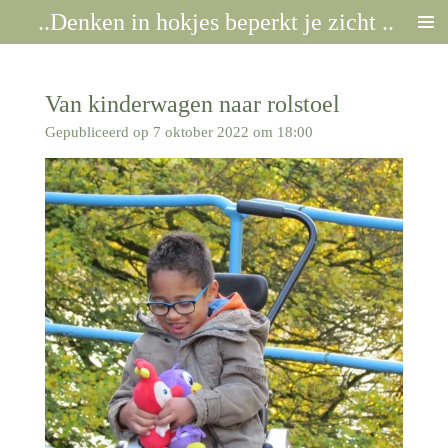
..Denken in hokjes beperkt je zicht ..
Ga
direct
naar
de
Van kinderwagen naar rolstoel
hoofdinhoud
Gepubliceerd op 7 oktober 2022 om 18:00